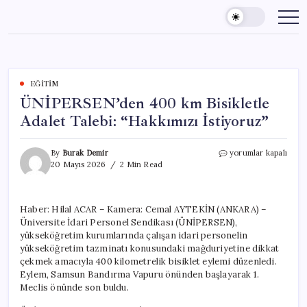
Skip
to
content
EĞITIM
ÜNİPERSEN’den 400 km Bisikletle
Adalet Talebi: “Hakkımızı İstiyoruz”
ÜNİPERSEN’den
By
Burak Demir
yorumlar kapalı
400
20 Mayıs 2026
2 Min Read
km
Bisikletle
Adalet
Haber: Hilal ACAR – Kamera: Cemal AYTEKİN (ANKARA) –
Talebi:
Üniversite İdari Personel Sendikası (ÜNİPERSEN),
“Hakkımızı
İstiyoruz”
yükseköğretim kurumlarında çalışan idari personelin
için
yükseköğretim tazminatı konusundaki mağduriyetine dikkat
çekmek amacıyla 400 kilometrelik bisiklet eylemi düzenledi.
Eylem, Samsun Bandırma Vapuru önünden başlayarak 1.
Meclis önünde son buldu.