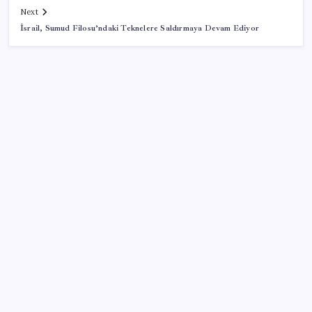
Next
İsrail, Sumud Filosu’ndaki Teknelere Saldırmaya Devam Ediyor
SON YAZILAR
LGS ek tercih 1. nakil başvuruları ne zaman bitiyor?
LGS 2. nakil başvuruları ne zaman?
Otomobil ve hafif ticari araç pazarı ocak-temmuz
döneminde daraldı
Akaryakıtta beklenen haber geldi: Motorin
fiyatlarında indirim yolda