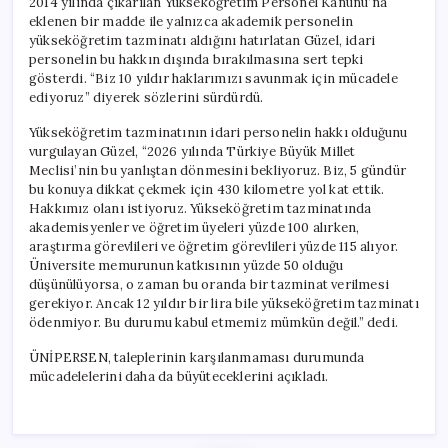
2014 yılında çıkarılan Yükseköğretim Personel Kanunu’na
eklenen bir madde ile yalnızca akademik personelin
yükseköğretim tazminatı aldığını hatırlatan Güzel, idari
personelin bu hakkın dışında bırakılmasına sert tepki
gösterdi. “Biz 10 yıldır haklarımızı savunmak için mücadele
ediyoruz” diyerek sözlerini sürdürdü.
Yükseköğretim tazminatının idari personelin hakkı olduğunu
vurgulayan Güzel, “2026 yılında Türkiye Büyük Millet
Meclisi’nin bu yanlıştan dönmesini bekliyoruz. Biz, 5 gündür
bu konuya dikkat çekmek için 430 kilometre yol kat ettik.
Hakkımız olanı istiyoruz. Yükseköğretim tazminatında
akademisyenler ve öğretim üyeleri yüzde 100 alırken,
araştırma görevlileri ve öğretim görevlileri yüzde 115 alıyor.
Üniversite memurunun katkısının yüzde 50 olduğu
düşünülüyorsa, o zaman bu oranda bir tazminat verilmesi
gerekiyor. Ancak 12 yıldır bir lira bile yükseköğretim tazminatı
ödenmiyor. Bu durumu kabul etmemiz mümkün değil.” dedi.
ÜNİPERSEN, taleplerinin karşılanmaması durumunda
mücadelelerini daha da büyüteceklerini açıkladı.