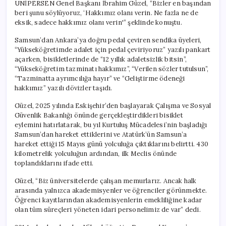
ÜNİPERSEN Genel Başkanı İbrahim Güzel, “Bizler en başından
beri şunu söylüyoruz, ‘Hakkımız olanı verin. Ne fazla ne de
eksik, sadece hakkımız olanı verin'” şeklinde konuştu.
Samsun’dan Ankara’ya doğru pedal çeviren sendika üyeleri,
“Yükseköğretimde adalet için pedal çeviriyoruz” yazılı pankart
açarken, bisikletlerinde de “12 yıllık adaletsizlik bitsin”,
“Yükseköğretim tazminatı hakkımız”, “Verilen sözler tutulsun”,
“Tazminatta ayrımcılığa hayır” ve “Geliştirme ödeneği
hakkımız” yazılı dövizler taşıdı.
Güzel, 2025 yılında Eskişehir’den başlayarak Çalışma ve Sosyal
Güvenlik Bakanlığı önünde gerçekleştirdikleri bisiklet
eylemini hatırlatarak, bu yıl Kurtuluş Mücadelesi’nin başladığı
Samsun’dan hareket ettiklerini ve Atatürk’ün Samsun’a
hareket ettiği 15 Mayıs günü yolculuğa çıktıklarını belirtti. 430
kilometrelik yolculuğun ardından, ilk Meclis önünde
toplandıklarını ifade etti.
Güzel, “Biz üniversitelerde çalışan memurlarız. Ancak halk
arasında yalnızca akademisyenler ve öğrenciler görünmekte.
Öğrenci kayıtlarından akademisyenlerin emekliliğine kadar
olan tüm süreçleri yöneten idari personelimiz de var” dedi.