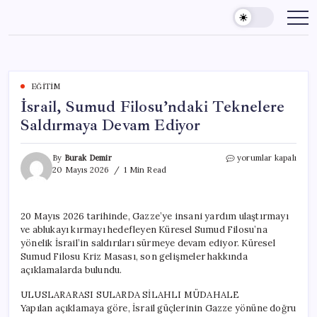
Skip
to
content
EĞITIM
İsrail, Sumud Filosu’ndaki Teknelere
Saldırmaya Devam Ediyor
İsrail,
By
Burak Demir
yorumlar kapalı
Sumud
20 Mayıs 2026
1 Min Read
Filosu’ndaki
Teknelere
Saldırmaya
20 Mayıs 2026 tarihinde, Gazze’ye insani yardım ulaştırmayı
Devam
ve ablukayı kırmayı hedefleyen Küresel Sumud Filosu’na
Ediyor
için
yönelik İsrail’in saldırıları sürmeye devam ediyor. Küresel
Sumud Filosu Kriz Masası, son gelişmeler hakkında
açıklamalarda bulundu.
ULUSLARARASI SULARDA SİLAHLI MÜDAHALE
Yapılan açıklamaya göre, İsrail güçlerinin Gazze yönüne doğru