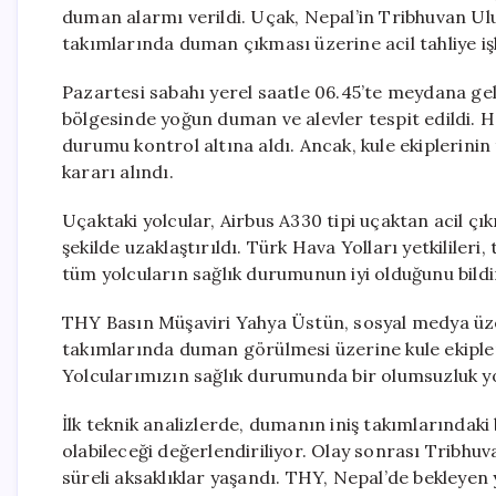
duman alarmı verildi. Uçak, Nepal’in Tribhuvan Ulu
takımlarında duman çıkması üzerine acil tahliye işl
Pazartesi sabahı yerel saatle 06.45’te meydana gel
bölgesinde yoğun duman ve alevler tespit edildi. Ha
durumu kontrol altına aldı. Ancak, kule ekiplerinin t
kararı alındı.
Uçaktaki yolcular, Airbus A330 tipi uçaktan acil çık
şekilde uzaklaştırıldı. Türk Hava Yolları yetkililer
tüm yolcuların sağlık durumunun iyi olduğunu bildi
THY Basın Müşaviri Yahya Üstün, sosyal medya üze
takımlarında duman görülmesi üzerine kule ekiplerin
Yolcularımızın sağlık durumunda bir olumsuzluk yok
İlk teknik analizlerde, dumanın iniş takımlarındaki
olabileceği değerlendiriliyor. Olay sonrası Tribh
süreli aksaklıklar yaşandı. THY, Nepal’de bekleyen 