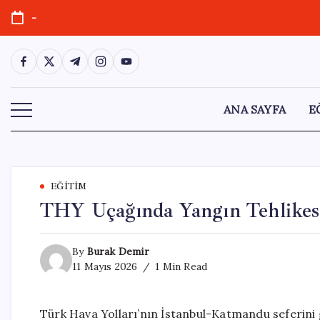
Skip
-
to
content
https://www.facebook.com/
https://twitter.com/
https://t.me/
https://www.instagram.com/
https://youtube.com/
ANA SAYFA
E
EĞITIM
THY Uçağında Yangın Tehlikesi:
By
Burak Demir
11 Mayıs 2026
1 Min Read
Türk Hava Yolları’nın İstanbul-Katmandu seferini g