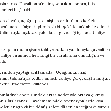
Acil
slararası Havalimanı’na iniş yaptıktan sonra, iniş
Tahliye
emleri başlatıldı.
Edildi
için
en olayda, uçağın piste inişinin ardından tekerlek
valimanı itfaiye ekipleri hızlı bir şekilde müdahale ederek
alimatıyla uçaktaki yolcuların güvenliği için acil tahliye
ış kapılarından şişme tahliye botları yardımıyla güvenli bir
i, tahliye sırasında herhangi bir yaralanma olmadığını ve
rdi.
rinden yaptığı açıklamada, “Uçağımızın iniş
in talimatıyla tedbir amaçlı tahliye gerçekleştirilmiştir.
tur” ifadelerini kullandı.
 bir hidrolik borusundaki arıza nedeniyle ortaya çıkmış
uvan Uluslararası Havalimanı’ndaki operasyonlarda kısa
yolcular için ek bir dönüş seferi düzenleneceğini duyurdu.