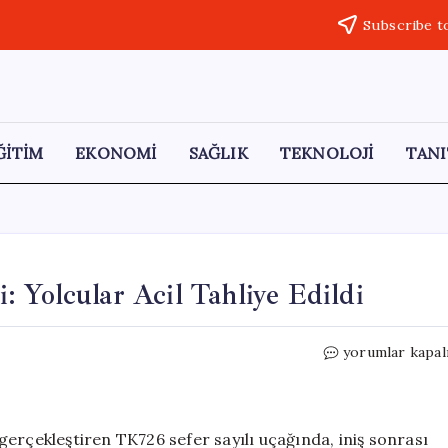
Subscribe t
ĞİTİM
EKONOMİ
SAĞLIK
TEKNOLOJİ
TANI
 Yolcular Acil Tahliye Edildi
THY
yorumlar kapal
Uçağında
Yangın
Tehlikesi:
Yolcular
erçekleştiren TK726 sefer sayılı uçağında, iniş sonrası