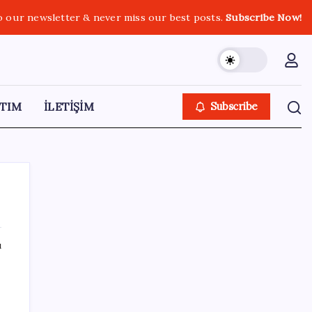
o our newsletter & never miss our best posts.
Subscribe Now!
TIM
İLETİŞİM
Subscribe
ı
SON YAZILAR
LGS ek tercih 1. nakil başvuruları ne zaman
bitiyor? LGS 2. nakil başvuruları ne zaman?