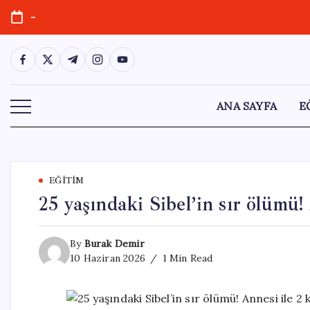
Skip
-
to
content
https://www.facebook.com/
https://twitter.com/
https://t.me/
https://www.instagram.com/
https://youtube.com/
ANA SAYFA
E
EĞITIM
25 yaşındaki Sibel’in sır ölümü!
By
Burak Demir
10 Haziran 2026
1 Min Read