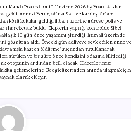
Annesi
şi tutuklandı Posted on 10 Haziran 2026 by Yusuf Arslan
ile
na geldi. Annesi Yeter, ablası Satı ve kardeşi Seher
2
ndan kötü kokular geldiği ihbarı üzerine adrese polis ve
kardeşi
tutuklandı
ınar’ı hareketsiz buldu. Ekiplerin yaptığı kontrolde Sibel
için
 yaklaşık 10 gün önce yaşamını yitirdiği ihtimali üzerinde
ini gözaltına aldı. Önceki gün adliyeye sevk edilen anne v
li davranışla kasten öldürme’ suçundan tutuklanarak
leri sürülen ve bir süre önce kendisini odasına kilitlediği
acak otopsinin ardından belli olacak. Haberlerimizi
dakika gelişmelerine Googleüzerinden anında ulaşmak için
 kaynak olarak ekleyin