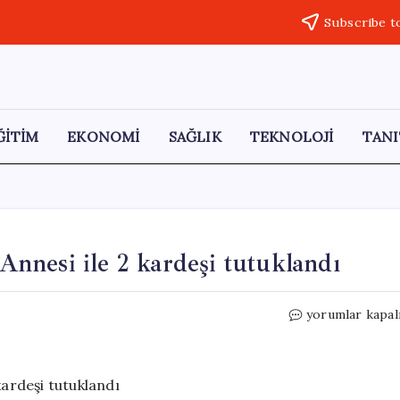
Subscribe t
ĞİTİM
EKONOMİ
SAĞLIK
TEKNOLOJİ
TANI
 Annesi ile 2 kardeşi tutuklandı
25
yorumlar kapal
yaşındaki
Sibel’in
sır
ölümü!