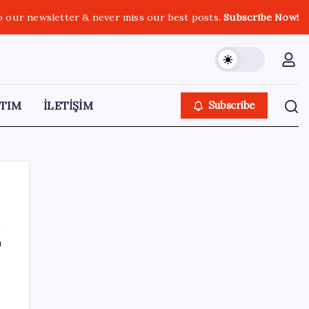
o our newsletter & never miss our best posts.
Subscribe Now!
TIM
İLETİŞİM
Subscribe
ı
SON YAZILAR
Bakan Kurum: Bu işler ahbap çavuş ilişkisiyle
yürümez