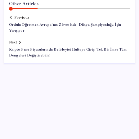
Other Articles
Previous
Ordulu Öğretmen Avrupa’nın Zirvesinde: Dünya Şampiyonluğu İçin
Yarışıyor
Next
Kripto Para Piyasalarında Belirleyici Haftaya Giriş: Tek Bir İmza Tüm
Dengeleri Değiştirebilir!
SON YAZILAR
ABD’de Meta’ya çocukların ruh sağlığı nedeniyle 567