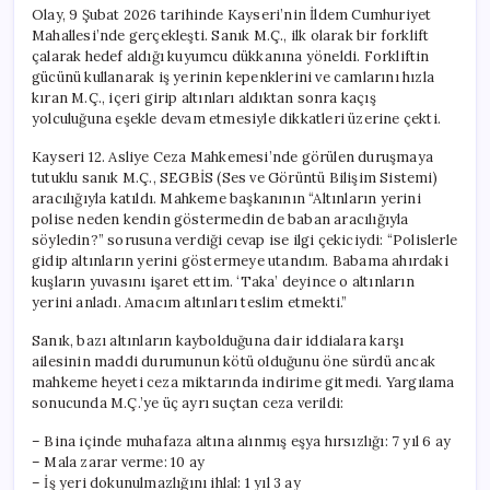
Olay, 9 Şubat 2026 tarihinde Kayseri’nin İldem Cumhuriyet
Mahallesi’nde gerçekleşti. Sanık M.Ç., ilk olarak bir forklift
çalarak hedef aldığı kuyumcu dükkanına yöneldi. Forkliftin
gücünü kullanarak iş yerinin kepenklerini ve camlarını hızla
kıran M.Ç., içeri girip altınları aldıktan sonra kaçış
yolculuğuna eşekle devam etmesiyle dikkatleri üzerine çekti.
Kayseri 12. Asliye Ceza Mahkemesi’nde görülen duruşmaya
tutuklu sanık M.Ç., SEGBİS (Ses ve Görüntü Bilişim Sistemi)
aracılığıyla katıldı. Mahkeme başkanının “Altınların yerini
polise neden kendin göstermedin de baban aracılığıyla
söyledin?” sorusuna verdiği cevap ise ilgi çekiciydi: “Polislerle
gidip altınların yerini göstermeye utandım. Babama ahırdaki
kuşların yuvasını işaret ettim. ‘Taka’ deyince o altınların
yerini anladı. Amacım altınları teslim etmekti.”
Sanık, bazı altınların kaybolduğuna dair iddialara karşı
ailesinin maddi durumunun kötü olduğunu öne sürdü ancak
mahkeme heyeti ceza miktarında indirime gitmedi. Yargılama
sonucunda M.Ç.’ye üç ayrı suçtan ceza verildi:
– Bina içinde muhafaza altına alınmış eşya hırsızlığı: 7 yıl 6 ay
– Mala zarar verme: 10 ay
– İş yeri dokunulmazlığını ihlal: 1 yıl 3 ay