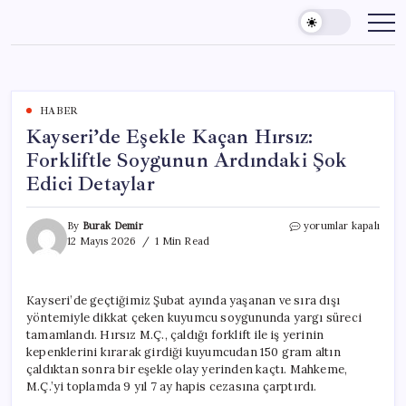
Skip
to
content
HABER
Kayseri’de Eşekle Kaçan Hırsız:
Forkliftle Soygunun Ardındaki Şok
Edici Detaylar
Kayseri’de
By
Burak Demir
yorumlar kapalı
Eşekle
12 Mayıs 2026
1 Min Read
Kaçan
Hırsız:
Forkliftle
Kayseri’de geçtiğimiz Şubat ayında yaşanan ve sıra dışı
Soygunun
yöntemiyle dikkat çeken kuyumcu soygununda yargı süreci
Ardındaki
Şok
tamamlandı. Hırsız M.Ç., çaldığı forklift ile iş yerinin
Edici
kepenklerini kırarak girdiği kuyumcudan 150 gram altın
Detaylar
çaldıktan sonra bir eşekle olay yerinden kaçtı. Mahkeme,
için
M.Ç.’yi toplamda 9 yıl 7 ay hapis cezasına çarptırdı.