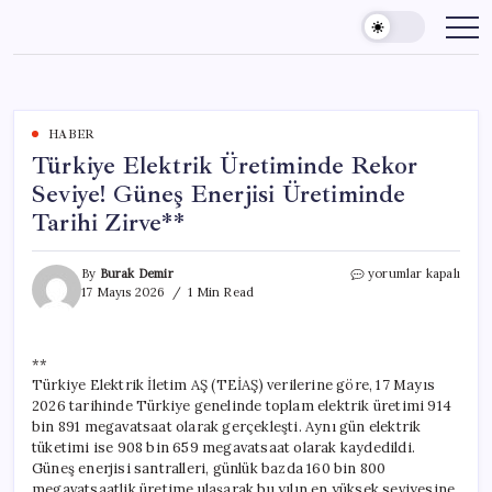
Skip
to
content
HABER
Türkiye Elektrik Üretiminde Rekor
Seviye! Güneş Enerjisi Üretiminde
Tarihi Zirve**
Türkiye
By
Burak Demir
yorumlar kapalı
Elektrik
17 Mayıs 2026
1 Min Read
Üretiminde
Rekor
Seviye!
**
Güneş
Türkiye Elektrik İletim AŞ (TEİAŞ) verilerine göre, 17 Mayıs
Enerjisi
Üretiminde
2026 tarihinde Türkiye genelinde toplam elektrik üretimi 914
Tarihi
bin 891 megavatsaat olarak gerçekleşti. Aynı gün elektrik
Zirve**
tüketimi ise 908 bin 659 megavatsaat olarak kaydedildi.
için
Güneş enerjisi santralleri, günlük bazda 160 bin 800
megavatsaatlik üretime ulaşarak bu yılın en yüksek seviyesine