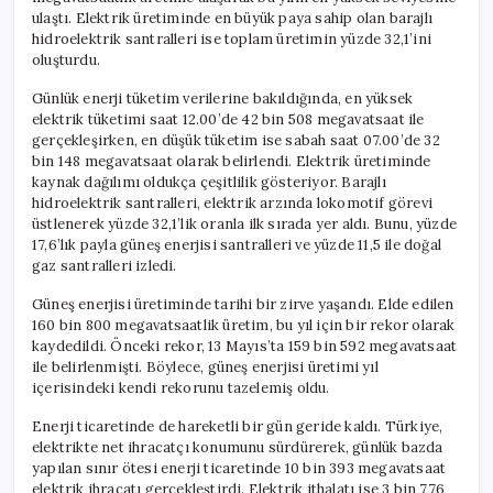
ulaştı. Elektrik üretiminde en büyük paya sahip olan barajlı
hidroelektrik santralleri ise toplam üretimin yüzde 32,1’ini
oluşturdu.
Günlük enerji tüketim verilerine bakıldığında, en yüksek
elektrik tüketimi saat 12.00’de 42 bin 508 megavatsaat ile
gerçekleşirken, en düşük tüketim ise sabah saat 07.00’de 32
bin 148 megavatsaat olarak belirlendi. Elektrik üretiminde
kaynak dağılımı oldukça çeşitlilik gösteriyor. Barajlı
hidroelektrik santralleri, elektrik arzında lokomotif görevi
üstlenerek yüzde 32,1’lik oranla ilk sırada yer aldı. Bunu, yüzde
17,6’lık payla güneş enerjisi santralleri ve yüzde 11,5 ile doğal
gaz santralleri izledi.
Güneş enerjisi üretiminde tarihi bir zirve yaşandı. Elde edilen
160 bin 800 megavatsaatlik üretim, bu yıl için bir rekor olarak
kaydedildi. Önceki rekor, 13 Mayıs’ta 159 bin 592 megavatsaat
ile belirlenmişti. Böylece, güneş enerjisi üretimi yıl
içerisindeki kendi rekorunu tazelemiş oldu.
Enerji ticaretinde de hareketli bir gün geride kaldı. Türkiye,
elektrikte net ihracatçı konumunu sürdürerek, günlük bazda
yapılan sınır ötesi enerji ticaretinde 10 bin 393 megavatsaat
elektrik ihracatı gerçekleştirdi. Elektrik ithalatı ise 3 bin 776