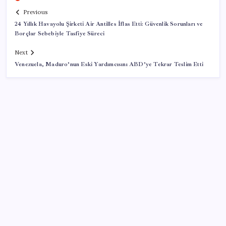
Previous
24 Yıllık Havayolu Şirketi Air Antilles İflas Etti: Güvenlik Sorunları ve
Borçlar Sebebiyle Tasfiye Süreci
Next
Venezuela, Maduro’nun Eski Yardımcısını ABD’ye Tekrar Teslim Etti
SON YAZILAR
LGS ek tercih 1. nakil başvuruları ne zaman bitiyor?
LGS 2. nakil başvuruları ne zaman?
Otomobil ve hafif ticari araç pazarı ocak-temmuz