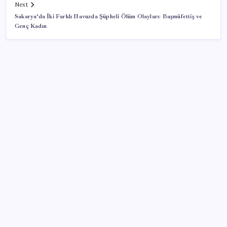
Next
Sakarya’da İki Farklı Havuzda Şüpheli Ölüm Olayları: Başmüfettiş ve
Genç Kadın
SON YAZILAR
ABD’de tüketici kredileri beklentileri aştı
Bakan Kurum: Bu işler ahbap çavuş ilişkisiyle
yürümez
Eskişehir’de 2 belediye başkanı YENİ Parti’ye geçti
Özgür Özel’den Le Monde’a çarpıcı yazı: ‘Bu sürecin