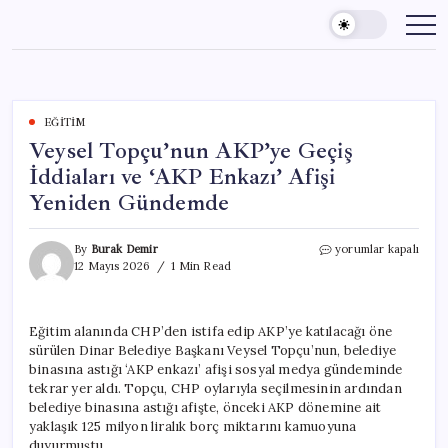
Skip
to
content
EĞITIM
Veysel Topçu’nun AKP’ye Geçiş
İddiaları ve ‘AKP Enkazı’ Afişi
Yeniden Gündemde
Veysel
By
Burak Demir
yorumlar kapalı
Topçu’nun
12 Mayıs 2026
1 Min Read
AKP’ye
Geçiş
İddiaları
Eğitim alanında CHP’den istifa edip AKP’ye katılacağı öne
ve
sürülen Dinar Belediye Başkanı Veysel Topçu’nun, belediye
‘AKP
Enkazı’
binasına astığı ‘AKP enkazı’ afişi sosyal medya gündeminde
Afişi
tekrar yer aldı. Topçu, CHP oylarıyla seçilmesinin ardından
Yeniden
belediye binasına astığı afişte, önceki AKP dönemine ait
Gündemde
yaklaşık 125 milyon liralık borç miktarını kamuoyuna
için
duyurmuştu.