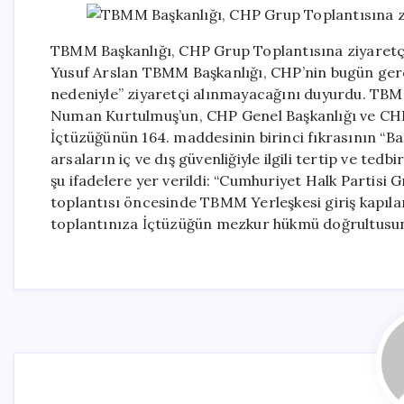
TBMM Başkanlığı, CHP Grup Toplantısına ziyaretç
Yusuf Arslan TBMM Başkanlığı, CHP’nin bugün gerçe
nedeniyle” ziyaretçi alınmayacağını duyurdu. TBM
Numan Kurtulmuş’un, CHP Genel Başkanlığı ve CHP 
İçtüzüğünün 164. maddesinin birinci fıkrasının “Baş
arsaların iç ve dış güvenliğiyle ilgili tertip ve ted
şu ifadelere yer verildi: “Cumhuriyet Halk Partisi
toplantısı öncesinde TBMM Yerleşkesi giriş kapılar
toplantınıza İçtüzüğün mezkur hükmü doğrultusund