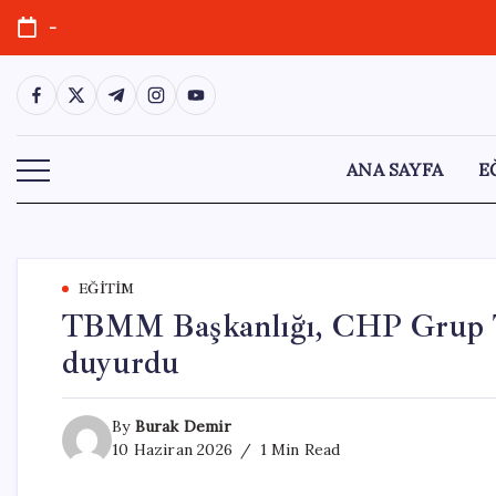
Skip
-
to
content
https://www.facebook.com/
https://twitter.com/
https://t.me/
https://www.instagram.com/
https://youtube.com/
ANA SAYFA
E
EĞITIM
TBMM Başkanlığı, CHP Grup Top
duyurdu
By
Burak Demir
10 Haziran 2026
1 Min Read