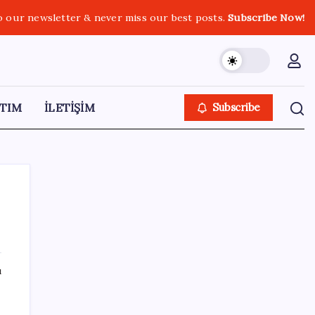
o our newsletter & never miss our best posts.
Subscribe Now!
TIM
İLETİŞİM
Subscribe
SON YAZILAR
ı
Otomobil ve hafif ticari araç pazarı ocak-
temmuz döneminde daraldı