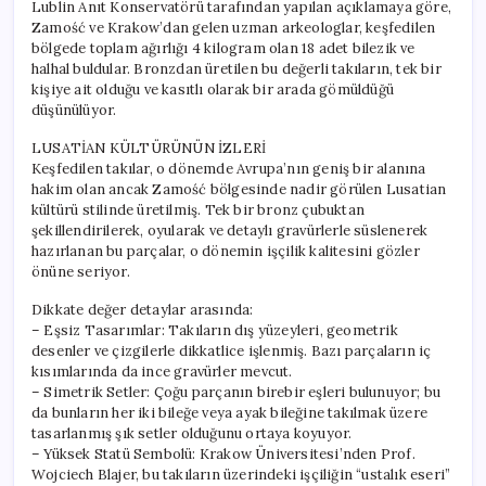
Lublin Anıt Konservatörü tarafından yapılan açıklamaya göre,
Zamość ve Krakow’dan gelen uzman arkeologlar, keşfedilen
bölgede toplam ağırlığı 4 kilogram olan 18 adet bilezik ve
halhal buldular. Bronzdan üretilen bu değerli takıların, tek bir
kişiye ait olduğu ve kasıtlı olarak bir arada gömüldüğü
düşünülüyor.
LUSATİAN KÜLTÜRÜNÜN İZLERİ
Keşfedilen takılar, o dönemde Avrupa’nın geniş bir alanına
hakim olan ancak Zamość bölgesinde nadir görülen Lusatian
kültürü stilinde üretilmiş. Tek bir bronz çubuktan
şekillendirilerek, oyularak ve detaylı gravürlerle süslenerek
hazırlanan bu parçalar, o dönemin işçilik kalitesini gözler
önüne seriyor.
Dikkate değer detaylar arasında:
– Eşsiz Tasarımlar: Takıların dış yüzeyleri, geometrik
desenler ve çizgilerle dikkatlice işlenmiş. Bazı parçaların iç
kısımlarında da ince gravürler mevcut.
– Simetrik Setler: Çoğu parçanın birebir eşleri bulunuyor; bu
da bunların her iki bileğe veya ayak bileğine takılmak üzere
tasarlanmış şık setler olduğunu ortaya koyuyor.
– Yüksek Statü Sembolü: Krakow Üniversitesi’nden Prof.
Wojciech Blajer, bu takıların üzerindeki işçiliğin “ustalık eseri”