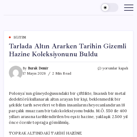
Skip
to
content
EĞITIM
Tarlada Altın Ararken Tarihin Gizemli
Hazine Koleksiyonunu Buldu
Tarlada
By
Burak Demir
yorumlar kapalı
Altın
17 Mayıs 2026
2 Min Read
Ararken
Tarihin
Gizemli
Polonya’nın güneydoğusundaki bir çiftlikte, lisanslı bir metal
Hazine
dedektörü kullanarak altın arayan bir kişi, beklenmedik bir
Koleksiyonunu
Buldu
şekilde tarih severleri ve bilim insanlarını heyecanlandıran 18
için
parçalık muazzam bir takı koleksiyonu buldu. M.Ö. 550 ile 400
yılları arasına tarihlendirilen bu eşsiz hazine, yaklaşık 2.500 yıl
önce özenle toprağa gömülmüş.
TOPRAK ALTINDAKİ TARİHİ HAZİNE