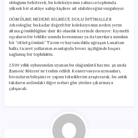
olduğunu belirterek, bu koleksiyonun yalnızca toplumda
yüksek bir statüye sahip kişilere ait olabileceğini vurguluyor.
GÖMÜLME NEDENİ: BİLMECE DOLU İHTİMALLER
Arkeologlar, bu kadar değerli bir koleksiyonun neden yerin
altına gömüldüğüne dair iki olasılık üzerinde duruyor: Kıymetli
eşyaların bir tehlike anında korunması ya da tanrılara sunulan
bir “ritüel gömüsü.” Tarım ve hayvancılıkla uğraşan Lusatian
halkı, ticaret yollarının avantajıyla bronz işçiliğinde başarı
sağlamış bir topluluktu.
2.500 yıllık uykusundan uyanan bu olağanüstü hazine, şu anda
Zamość Müzesi’ne teslim edildi. Konservasyon uzmanları,
bronzların bileşimi ve yapım tekniklerini araştırarak, bu antik
takıların ardındaki diğer sırları gün yüzüne çıkarmaya
çalışacak.