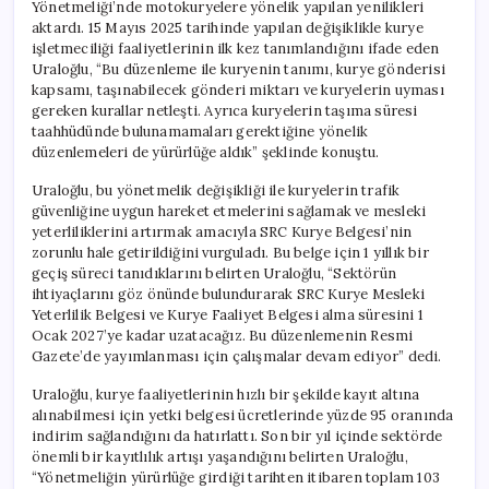
Yönetmeliği’nde motokuryelere yönelik yapılan yenilikleri
aktardı. 15 Mayıs 2025 tarihinde yapılan değişiklikle kurye
işletmeciliği faaliyetlerinin ilk kez tanımlandığını ifade eden
Uraloğlu, “Bu düzenleme ile kuryenin tanımı, kurye gönderisi
kapsamı, taşınabilecek gönderi miktarı ve kuryelerin uyması
gereken kurallar netleşti. Ayrıca kuryelerin taşıma süresi
taahhüdünde bulunamamaları gerektiğine yönelik
düzenlemeleri de yürürlüğe aldık” şeklinde konuştu.
Uraloğlu, bu yönetmelik değişikliği ile kuryelerin trafik
güvenliğine uygun hareket etmelerini sağlamak ve mesleki
yeterliliklerini artırmak amacıyla SRC Kurye Belgesi’nin
zorunlu hale getirildiğini vurguladı. Bu belge için 1 yıllık bir
geçiş süreci tanıdıklarını belirten Uraloğlu, “Sektörün
ihtiyaçlarını göz önünde bulundurarak SRC Kurye Mesleki
Yeterlilik Belgesi ve Kurye Faaliyet Belgesi alma süresini 1
Ocak 2027’ye kadar uzatacağız. Bu düzenlemenin Resmi
Gazete’de yayımlanması için çalışmalar devam ediyor” dedi.
Uraloğlu, kurye faaliyetlerinin hızlı bir şekilde kayıt altına
alınabilmesi için yetki belgesi ücretlerinde yüzde 95 oranında
indirim sağlandığını da hatırlattı. Son bir yıl içinde sektörde
önemli bir kayıtlılık artışı yaşandığını belirten Uraloğlu,
“Yönetmeliğin yürürlüğe girdiği tarihten itibaren toplam 103