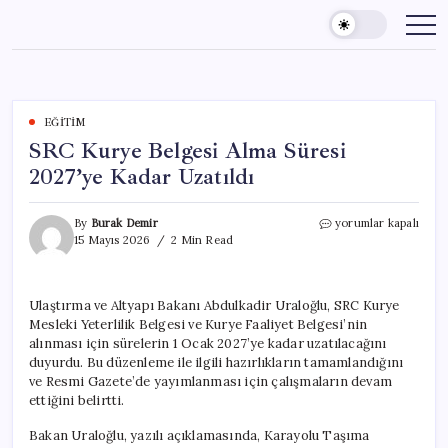
Skip
to
content
EĞITIM
SRC Kurye Belgesi Alma Süresi
2027’ye Kadar Uzatıldı
SRC
By
Burak Demir
yorumlar kapalı
Kurye
15 Mayıs 2026
2 Min Read
Belgesi
Alma
Süresi
Ulaştırma ve Altyapı Bakanı Abdulkadir Uraloğlu, SRC Kurye
2027’ye
Mesleki Yeterlilik Belgesi ve Kurye Faaliyet Belgesi’nin
Kadar
Uzatıldı
alınması için sürelerin 1 Ocak 2027’ye kadar uzatılacağını
için
duyurdu. Bu düzenleme ile ilgili hazırlıkların tamamlandığını
ve Resmi Gazete’de yayımlanması için çalışmaların devam
ettiğini belirtti.
Bakan Uraloğlu, yazılı açıklamasında, Karayolu Taşıma