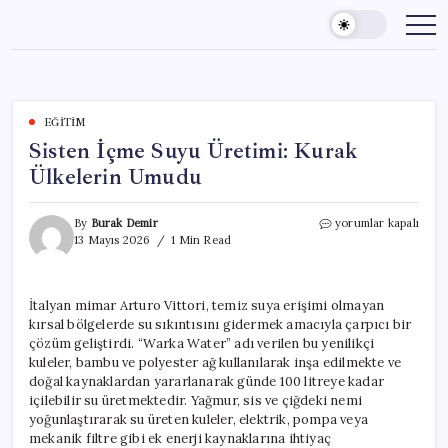
Skip
to
content
EĞITIM
Sisten İçme Suyu Üretimi: Kurak
Ülkelerin Umudu
Sisten
By
Burak Demir
yorumlar kapalı
İçme
13 Mayıs 2026
1 Min Read
Suyu
Üretimi:
Kurak
İtalyan mimar Arturo Vittori, temiz suya erişimi olmayan
Ülkelerin
kırsal bölgelerde su sıkıntısını gidermek amacıyla çarpıcı bir
Umudu
için
çözüm geliştirdi. “Warka Water” adı verilen bu yenilikçi
kuleler, bambu ve polyester ağ kullanılarak inşa edilmekte ve
doğal kaynaklardan yararlanarak günde 100 litreye kadar
içilebilir su üretmektedir. Yağmur, sis ve çiğdeki nemi
yoğunlaştırarak su üreten kuleler, elektrik, pompa veya
mekanik filtre gibi ek enerji kaynaklarına ihtiyaç