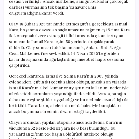
cezası verilmişti. Ancak mahkeme, sanığın bu kadar çok bıçak
Olarak
darbesi vurmasının tek başına ‘canavarca his’
Değerlendirilmedi
oluşturmadığına karar verdi.
için
Olay, 18 Şubat 2025 tarihinde Etimesgut’ta gerçekleşti. İsmail
Kara, boşanma davası sonuçlanmasına rağmen eşi Selma Kara
ile konuşmak üzere evine gitti. İkili arasında çıkan tartışma
sonucunda İsmail Kara, eşini 58 yerinden bıçaklayarak
öldürdü. Olay sonrası tutuklanan sanık, Ankara Batı 3. Ağır
Ceza Mahkemesi’ne sevk edildi. 14 Nisan 2025’te görülen
karar duruşmasında ağırlaştırılmış müebbet hapis cezasına
çarptırıldı.
Gerekçeli kararda, İsmail ve Selma Kara’nın 2005 yılında
evlendikleri, çiftin iki çocuk sahibi olduğu, ancak son yıllarda
İsmail Kara’nın alkol, kumar ve uyuşturucu kullanımı nedeniyle
ailede ciddi sorunların yaşandığı ifade edildi. Ayrıca, sanığın
daha önce eşine şiddet uyguladığı ve bu nedenle ceza aldığı da
belirtildi. Tarafların, ailelerinin müdahalesiyle barıştıkları,
ancak boşanma sürecinin devam ettiği kaydedildi.
Olayın ardından yapılan otopsi sonucunda Selma Kara’nın
vücudunda 52 kesici-delici yara ile 6 kesi bulunduğu, bu
yaralardan 21’inin tek başına öldürücü nitelikte olduğu