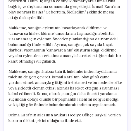
belirlendi. Ölüm, iç organ ve büyük damar yaralanmalarına
bağlı iç ve dış kanama sonucunda gerçekleşti. İsmail Kara’nın
olay sonrası kızına “Geberttim, öldürdüm” şeklinde mesaj
attığı da kaydedildi.
Mahkeme, sanığın eyleminin ‘tasarlayarak öldürme’ ve
‘canavarca hisle öldürme’ unsurlarını taşımadığını belirtti.
Tasarlama için eylemin önceden planlandığına dair bir delil
bulunmadığı ifade edildi. Ayrıca, sanığın çok sayıda bıçak
darbesi yapmasının ‘canavarca his’ oluşturmadığı, öldürme
veya bu eylemden zevk alma amacıyla hareket ettiğine dair bir
kanıt olmadığı vurgulandı.
Mahkeme, sanığın haksız tahrik hükümlerinden faydalanma
talebini de geri çevirdi. İsmail Kara’nın, olay günü eşine
yardım etmek amacıyla gittiğini belirtmesi ve bu nedenle öfke
veya şiddetli elemin etkisi altında hareket ettiğini savunması
kabul edilmedi. Sonuç olarak, sanığın daha önceki yaralama
suçundan dolayı olumlu bir pişmanlık izlenimi sergilemediği
ve kişiliği göz önünde bulundurularak indirim uygulanmadı.
Selma Kara’nın ailesinin avukatı Hediye Gökçe Baykal, verilen
kararın dikkat çekici olduğunu ifade etti.