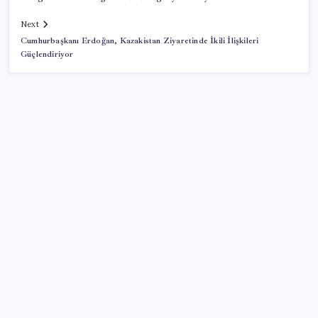
Next
Cumhurbaşkanı Erdoğan, Kazakistan Ziyaretinde İkili İlişkileri
Güçlendiriyor
SON YAZILAR
LGS ek tercih 1. nakil başvuruları ne zaman bitiyor?
LGS 2. nakil başvuruları ne zaman?
Otomobil ve hafif ticari araç pazarı ocak-temmuz
döneminde daraldı
Akaryakıtta beklenen haber geldi: Motorin