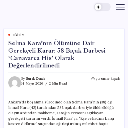
Skip
to
content
EĞITIM
Selma Kara’nın Ölümüne Dair
Gerekçeli Karar: 58 Bıçak Darbesi
‘Canavarca His’ Olarak
Değerlendirilmedi
Selma
By
Burak Demir
yorumlar kapalı
Kara’nın
14 Mayıs 2026
2 Min Read
Ölümüne
Dair
Gerekçeli
Ankara’da boşanma sürecinde olan Selma Kara’nın (38) eşi
Karar:
İsmail Kara (42) tarafından 58 bıçak darbesiyle öldürüldüğü
58
Bıçak
olayın ardından mahkeme, sanığın cezasını açıklayan
Darbesi
gerekçeli kararını verdi. İsmail Kara’ya, ‘Eşe ve kadına karşı
‘Canavarca
kasten öldürme’ suçundan ağırlaştırılmış müebbet hapis
His’