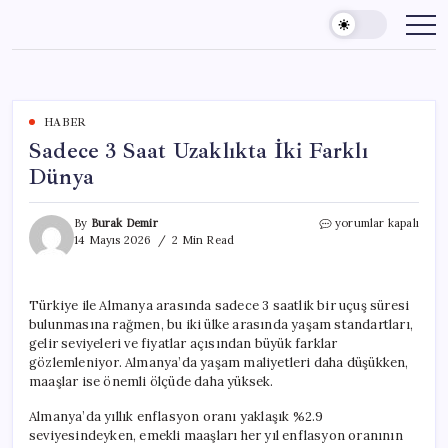
Skip
to
content
HABER
Sadece 3 Saat Uzaklıkta İki Farklı
Dünya
Sadece
By
Burak Demir
yorumlar kapalı
3
14 Mayıs 2026
2 Min Read
Saat
Uzaklıkta
İki
Türkiye ile Almanya arasında sadece 3 saatlik bir uçuş süresi
Farklı
bulunmasına rağmen, bu iki ülke arasında yaşam standartları,
Dünya
için
gelir seviyeleri ve fiyatlar açısından büyük farklar
gözlemleniyor. Almanya’da yaşam maliyetleri daha düşükken,
maaşlar ise önemli ölçüde daha yüksek.
Almanya’da yıllık enflasyon oranı yaklaşık %2.9
seviyesindeyken, emekli maaşları her yıl enflasyon oranının