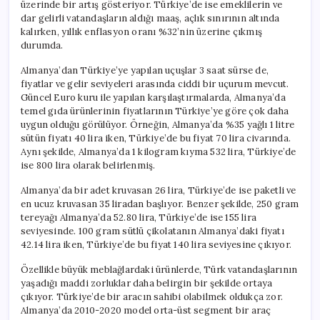
üzerinde bir artış gösteriyor. Türkiye’de ise emeklilerin ve
dar gelirli vatandaşların aldığı maaş, açlık sınırının altında
kalırken, yıllık enflasyon oranı %32’nin üzerine çıkmış
durumda.
Almanya’dan Türkiye’ye yapılan uçuşlar 3 saat sürse de,
fiyatlar ve gelir seviyeleri arasında ciddi bir uçurum mevcut.
Güncel Euro kuru ile yapılan karşılaştırmalarda, Almanya’da
temel gıda ürünlerinin fiyatlarının Türkiye’ye göre çok daha
uygun olduğu görülüyor. Örneğin, Almanya’da %35 yağlı 1 litre
sütün fiyatı 40 lira iken, Türkiye’de bu fiyat 70 lira civarında.
Aynı şekilde, Almanya’da 1 kilogram kıyma 532 lira, Türkiye’de
ise 800 lira olarak belirlenmiş.
Almanya’da bir adet kruvasan 26 lira, Türkiye’de ise paketli ve
en ucuz kruvasan 35 liradan başlıyor. Benzer şekilde, 250 gram
tereyağı Almanya’da 52.80 lira, Türkiye’de ise 155 lira
seviyesinde. 100 gram sütlü çikolatanın Almanya’daki fiyatı
42.14 lira iken, Türkiye’de bu fiyat 140 lira seviyesine çıkıyor.
Özellikle büyük meblağlardaki ürünlerde, Türk vatandaşlarının
yaşadığı maddi zorluklar daha belirgin bir şekilde ortaya
çıkıyor. Türkiye’de bir aracın sahibi olabilmek oldukça zor.
Almanya’da 2010-2020 model orta-üst segment bir araç