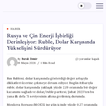
Skip
to
content
HABER
Rusya ve Çin Enerji İşbirliği
Derinleşiyor: Ruble, Dolar Karşısında
Yükselişini Sürdürüyor
Rusya
By
Burak Demir
yorumlar kapalı
ve
19 Mayıs 2026
1 Min Read
Çin
Enerji
İşbirliği
Rus Rublesi, dolar karşısında gösterdiği değer artışıyla
Derinleşiyor:
dikkatleri üzerine çekmeye devam ediyor. Bugün itibarıyla
Ruble,
Dolar
ruble, dolar karşısında yaklaşık yüzde 2,19 oranında bir değer
Karşısında
kazanımı sağladı ve dolar/ruble paritesi, Şubat 2023’ten bu
Yükselişini
yana ilk defa 71 seviyesinin altına gerilemiş durumda.
Sürdürüyor
için
Moskova Borsası (MOEX) ise gün içinde yüzde 0,27 oranında