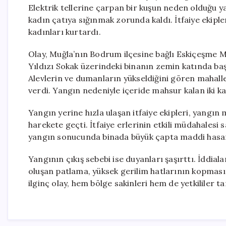
Elektrik tellerine çarpan bir kuşun neden olduğu y
kadın çatıya sığınmak zorunda kaldı. İtfaiye ekipl
kadınları kurtardı.
Olay, Muğla’nın Bodrum ilçesine bağlı Eskiçeşme M
Yıldızı Sokak üzerindeki binanın zemin katında başl
Alevlerin ve dumanların yükseldiğini gören mahalle 
verdi. Yangın nedeniyle içeride mahsur kalan iki ka
Yangın yerine hızla ulaşan itfaiye ekipleri, yangın
harekete geçti. İtfaiye erlerinin etkili müdahalesi s
yangın sonucunda binada büyük çapta maddi hasa
Yangının çıkış sebebi ise duyanları şaşırttı. İddial
oluşan patlama, yüksek gerilim hatlarının kopmas
ilginç olay, hem bölge sakinleri hem de yetkililer t