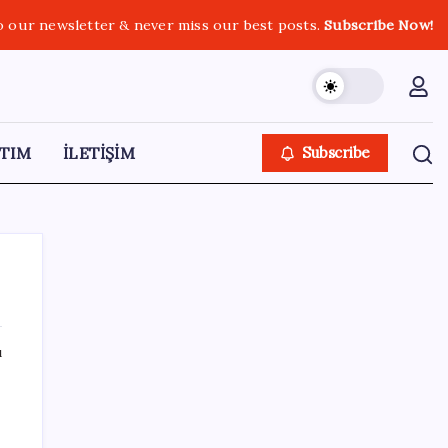
o our newsletter & never miss our best posts.
Subscribe Now!
TIM
İLETİŞİM
Subscribe
ı
SON YAZILAR
Bakan Kurum: Bu işler ahbap çavuş ilişkisiyle
yürümez