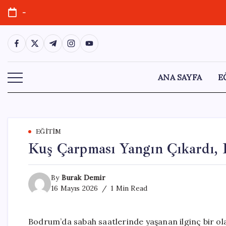
Skip
-
to
content
https://www.facebook.com/
https://twitter.com/
https://t.me/
https://www.instagram.com/
https://youtube.com/
ANA SAYFA
E
EĞITIM
Kuş Çarpması Yangın Çıkardı, B
By
Burak Demir
16 Mayıs 2026
1 Min Read
Bodrum’da sabah saatlerinde yaşanan ilginç bir ola