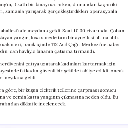
Faciaya
angın, 3 katlı bir binayı sararken, dumandan kaçan iki
Yaklaştı
eri, zamanla yarışarak gerçekleştirdikleri operasyonla
için
ahallesi’nde meydana geldi. Saat 10.30 civarında, Çoban
ayan yangın, kısa sürede tüm binayı etkisi altına aldı.
sakinleri, panik içinde 112 Acil Çağrı Merkezi’ne haber
dın, can havliyle binanın çatısına tırmandı.
 merdivenini çatıya uzatarak kadınları kurtarmak için
ayesinde iki kadın güvenli bir şekilde tahliye edildi. Ancak
r meydana geldi.
ara göre, bir kuşun elektrik tellerine çarpması sonucu
ına ve zemin katta yangının çıkmasına neden oldu. Bu
arafından dikkatle incelenecek.