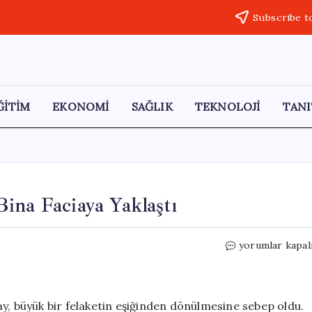
Subscribe t
ĞİTİM
EKONOMİ
SAĞLIK
TEKNOLOJİ
TANI
ina Faciaya Yaklaştı
Kuş
yorumlar kapal
Çarpması
Yangın
Çıkardı,
Bina
y, büyük bir felaketin eşiğinden dönülmesine sebep oldu.