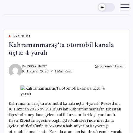
Skip
to
content
EKONOMI
Kahramanmaraş’ta otomobil kanala
uçtu: 4 yaralı
Kahramanmaraş’ta
By
Burak Demir
yorumlar kapalı
otomobil
10 Haziran 2026
1 Min Read
kanala
uçtu:
4
yaralı
için
Kahramanmaraş’ta otomobil kanala uçtu: 4 yaralı Posted on
10 Haziran 2026 by Yusuf Arslan Kahramanmaraş’ın Elbistan
ilçesinde meydana gelen trafik kazasında 4 kişi yaralandı.
Kaza, Elbistan ilçesine bağlı İğde Mahallesi’nde meydana
geldi. Sürücüsünün direksiyon hakimiyetini kaybettiği
otomobil kanala uçtu. Kazada araç içerisinde sıkışan 4 yaralı,