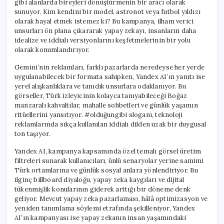
gibi alanlarda bireyleri dönüştürmenin bir aracı olarak
sunuyor. Kim kendini bir model, astronot veya futbol yıldızı
olarak hayal etmek istemez ki? Bu kampanya, ilham verici
unsurları ön plana çıkararak yapay zekayı, insanların daha
idealize ve iddialı versiyonlarını keşfetmelerinin bir yolu
olarak konumlandırıyor.
Gemini’nin reklamları, farklı pazarlarda neredeyse her yerde
uygulanabilecek bir formata sahipken, Yandex AI’ın yanıtı ise
yerel alışkanlıklara ve tanıdık unsurlara odaklanıyor. Bu
görseller, Türk izleyicinin kolayca tanıyabileceği Boğaz
manzaralı kahvaltılar, mahalle sohbetleri ve günlük yaşamın
ritüellerini yansıtıyor. #olduğungibi sloganı, teknoloji
reklamlarında sıkça kullanılan iddialı dilden uzak bir duygusal
ton taşıyor.
Yandex AI, kampanya kapsamında özel temalı görsel üretim
filtreleri sunarak kullanıcıları, ünlü senaryolar yerine samimi
Türk ortamlarına ve günlük sosyal anlara yönlendiriyor. Bu
ilginç billboard diyaloğu, yapay zeka kaygıları ve dijital
tükenmişlik konularının giderek arttığı bir döneme denk
geliyor. Mevcut yapay zeka pazarlaması, hâlâ optimizasyon ve
yeniden tanımlama söylemi etrafında şekilleniyor, Yandex
AI’ın kampanyası ise yapay zekanın insan yaşamındaki