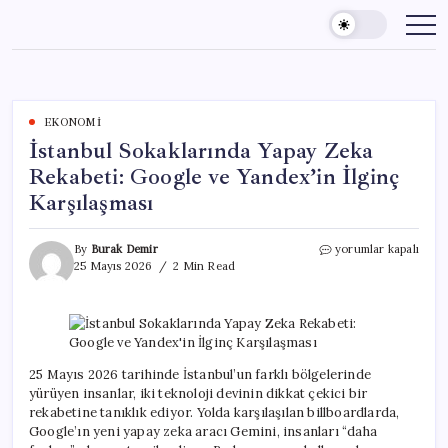
Skip
to
content
EKONOMI
İstanbul Sokaklarında Yapay Zeka
Rekabeti: Google ve Yandex’in İlginç
Karşılaşması
İstanbul
By
Burak Demir
yorumlar kapalı
Sokaklarında
25 Mayıs 2026
2 Min Read
Yapay
Zeka
Rekabeti:
Google
ve
Yandex’in
25 Mayıs 2026 tarihinde İstanbul’un farklı bölgelerinde
İlginç
yürüyen insanlar, iki teknoloji devinin dikkat çekici bir
Karşılaşması
rekabetine tanıklık ediyor. Yolda karşılaşılan billboardlarda,
için
Google’ın yeni yapay zeka aracı Gemini, insanları “daha