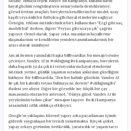
fazlası” olmaya teşvik ediyor. Bu kampanya, kullanıcıların
hayal gücünü zenginleştiren senaryolarla destekleniyor;
görsel üretim araçları, bireylerin kendilerini bir model, uzay
kaşifi veya ünlü bir futbolcu gibi hayal etmelerini sağlıyor.
Örneğin, reklam metinlerinden biri, kullanıcıları “Ezgi gibi saç
modeli bul” derken, diğeri “Feyyaz gibi uzaya çık” çağrısı
yapıyor. Genel olarak, yapay zeka, insanların hayallerine
ulaşmalarının ve kendilerini yeniden tanımlamalarının bir
aracı olarak sunuluyor.
Ancak hemen yanındaki başka billboardlar, bu mesajı tersine
çeviriyor. Yandex AI’ın #olduğungibi kampanyası, bireylerin
daha başarılı ya da çekici versiyonlarını hayal etmelerini
istemek yerine, günlük yaşamın sıradan anlarının güzelliğini
kutluyor. Bir billboardda, “Sen her halinle güzelsin. Yandex AI
ile şık bir kahvaltı rotası bulmaya ne dersin? #olduğungibi”
ifadesi yer alıyor. Diğer bir görselde ise, küçük bir çay
masasında oturan bir astronot, “Dünya güzel. Yandex AI ile
yeryüzünün tadını çıkar” mesajını taşıyor. Bu iki kampanya
arasındaki zıtlık oldukça etkileyici.
Google’ın yaklaşımı, küresel yapay zeka pazarlaması içinde
giderek yaygınlaşan bir trendi yansıtmakta. Birçok şirket,
yapay zekayı görünüm, üretkenlik, yaratıcılık ve yaşam tarzı