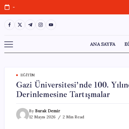
Skip
-
to
content
https://www.facebook.com/
https://twitter.com/
https://t.me/
https://www.instagram.com/
https://youtube.com/
ANA SAYFA
E
EĞITIM
Gazi Üniversitesi’nde 100. Yıl
Derinlemesine Tartışmalar
By
Burak Demir
12 Mayıs 2026
2 Min Read