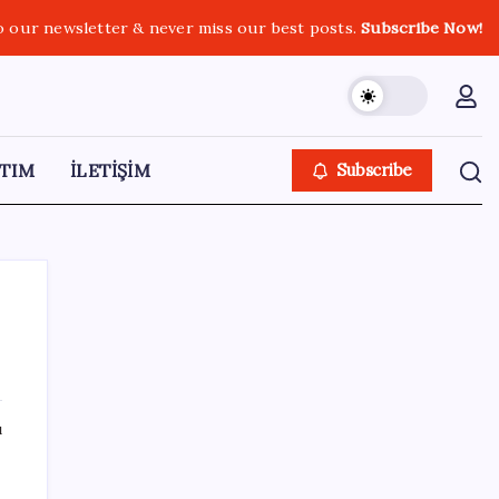
o our newsletter & never miss our best posts.
Subscribe Now!
TIM
İLETİŞİM
Subscribe
SON YAZILAR
ı
e
ABD’de tüketici kredileri beklentileri aştı