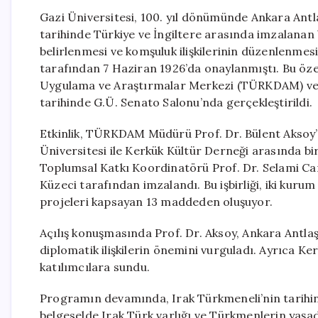
Gazi Üniversitesi, 100. yıl dönümünde Ankara Antla
tarihinde Türkiye ve İngiltere arasında imzalanan b
belirlenmesi ve komşuluk ilişkilerinin düzenlenmes
tarafından 7 Haziran 1926’da onaylanmıştı. Bu özel
Uygulama ve Araştırmalar Merkezi (TÜRKDAM) ve Ke
tarihinde G.Ü. Senato Salonu’nda gerçekleştirildi.
Etkinlik, TÜRKDAM Müdürü Prof. Dr. Bülent Aksoy’u
Üniversitesi ile Kerkük Kültür Derneği arasında bir 
Toplumsal Katkı Koordinatörü Prof. Dr. Selami Ca
Küzeci tarafından imzalandı. Bu işbirliği, iki kuru
projeleri kapsayan 13 maddeden oluşuyor.
Açılış konuşmasında Prof. Dr. Aksoy, Ankara Antlaş
diplomatik ilişkilerin önemini vurguladı. Ayrıca K
katılımcılara sundu.
Programın devamında, Irak Türkmeneli’nin tarihini e
belgeselde Irak Türk varlığı ve Türkmenlerin ya