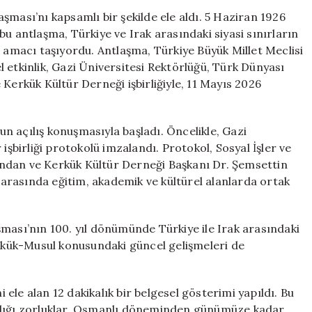
Ankara
şması’nı kapsamlı bir şekilde ele aldı. 5 Haziran 1926
Antlaşması
u antlaşma, Türkiye ve Irak arasındaki siyasi sınırların
Üzerine
i amacı taşıyordu. Antlaşma, Türkiye Büyük Millet Meclisi
Derinlemesine
 etkinlik, Gazi Üniversitesi Rektörlüğü, Türk Dünyası
Tartışmalar
rkük Kültür Derneği işbirliğiyle, 11 Mayıs 2026
için
n açılış konuşmasıyla başladı. Öncelikle, Gazi
işbirliği protokolü imzalandı. Protokol, Sosyal İşler ve
ndan ve Kerkük Kültür Derneği Başkanı Dr. Şemsettin
m arasında eğitim, akademik ve kültürel alanlarda ortak
ması’nın 100. yıl dönümünde Türkiye ile Irak arasındaki
erkük-Musul konusundaki güncel gelişmeleri de
le alan 12 dakikalık bir belgesel gösterimi yapıldı. Bu
şadığı zorluklar, Osmanlı döneminden günümüze kadar