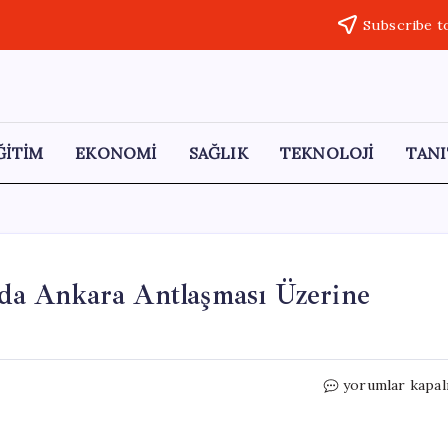
Subscribe t
ĞİTİM
EKONOMİ
SAĞLIK
TEKNOLOJİ
TANI
ında Ankara Antlaşması Üzerine
Gazi
yorumlar kapal
Üniversitesi’nd
100.
Yılında