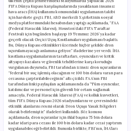
ülkenin çeşitli şehirlerindeki stadyumlarda yapılacak 2026
için
FIFA Dünya Kupası karşılaşmalarında yasaklanan insansız
hava aracı (İHA) kullanımı konusundaki uygulamanın takibi
için harekete geçti. FBI, ABD merkezli X şirketinin sosyal
medya platformundaki hesabından yaptığı açıklamada, “FAA
(Federal Havacılık İdaresi), Houston’daki FIFA Taraftar
Festivali için bugünden başlayıp 19 Temmuz 2026’ya kadar
geçerli olacak Geçici Uçuş Kısıtlamaları uygulaması başlattı.
Bu, Dünya Kupası etkinlikleri üzerinde hiçbir şekilde dron
uçurulamayacağı anlamına geliyor.” ifadelerine yer verdi. İHA
kısıtlama uygulamalarının taraftarları, oyuncuları ve kritik
altyapıyı kazalara ve güvenlik tehditlerine karşı koruduğu
vurgulanan duyuruda, FBI tarafından izinsiz dron uçuranların
“federal bir suç işlemiş olacağının ve 100 bin dolara varan para
cezasına çarptırılabileceğinin” altı çizildi. FAA’nın FBI
tarafından linki paylaşılan açıklamasında da “Tüm oyuncular,
katılımcılar ve personel için güvenli bir ortam sağlamak
amacıyla, Federal Havacılık İdaresi (FAA) ve kolluk kuvvetleri,
tüm FIFA Dünya Kupası 2026 stadyumlarını ve çevresindeki
etkinlik alanlarını resmi olarak Dron Uçuşu Yasak Bölgeleri
olarak belirlemiştir.” ifadeleri kullanıldı. Söz konusu
açıklamada, dron uçuranlar için ihlal başına 75 bin dolara
kadar idari para cezası ile 100 bin dolara kadar cezai yaptırım
uygulanabileceği belirtildi. Bununla birlikte, FBI’nın, İHA’ları