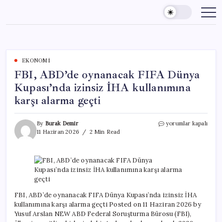
Skip
to
content
EKONOMI
FBI, ABD’de oynanacak FIFA Dünya
Kupası’nda izinsiz İHA kullanımına
karşı alarma geçti
FBI,
By
Burak Demir
yorumlar kapalı
ABD’de
11 Haziran 2026
2 Min Read
oynanacak
FIFA
Dünya
Kupası’nda
izinsiz
İHA
kullanımına
FBI, ABD’de oynanacak FIFA Dünya Kupası’nda izinsiz İHA
karşı
kullanımına karşı alarma geçti Posted on 11 Haziran 2026 by
alarma
Yusuf Arslan NEW ABD Federal Soruşturma Bürosu (FBI),
geçti