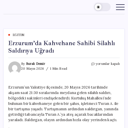
Skip
to
content
EĞITIM
Erzurum’da Kahvehane Sahibi Silahlı
Saldırıya Uğradı
Erzurum’da
By
Burak Demir
yorumlar kapalı
Kahvehane
20 Mayıs 2026
1 Min Read
Sahibi
Silahlı
Saldırıya
Erzurum’un Yakutiye ilçesinde, 20 Mayıs 2026 tarihinde
Uğradı
akşam saat 21:30 sıralarında meydana gelen silahlı saldırı,
için
bölgedeki sakinleri endişelendirdi. Kurtuluş Mahallesi’nde
bulunan bir kahvehaneye gelen bir şahıs, işletmeci Turan A. ile
bir tartışma yaşadı. Tartışmanın ardından saldırgan, yanında
getirdiği tabancayla Turan A.’ya ateş açarak bacaklarından
yaraladı. Saldırgan, olayın ardından hızla olay yerinden kaçtı.