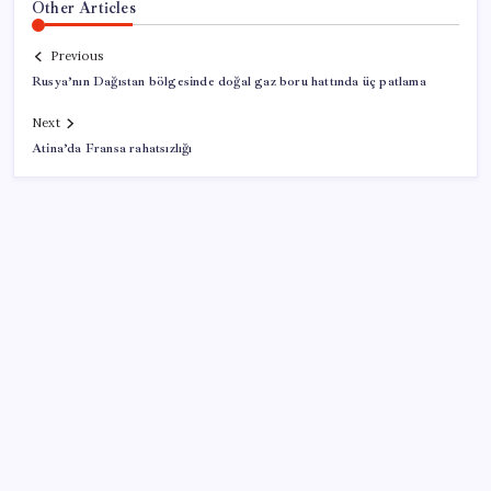
Other Articles
Previous
Rusya’nın Dağıstan bölgesinde doğal gaz boru hattında üç patlama
Next
Atina’da Fransa rahatsızlığı
SON YAZILAR
LGS ek tercih 1. nakil başvuruları ne zaman bitiyor?
LGS 2. nakil başvuruları ne zaman?