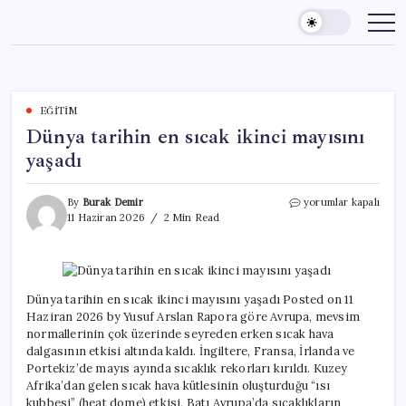
Skip
to
content
EĞITIM
Dünya tarihin en sıcak ikinci mayısını
yaşadı
Dünya
By
Burak Demir
yorumlar kapalı
tarihin
11 Haziran 2026
2 Min Read
en
sıcak
ikinci
mayısını
yaşadı
Dünya tarihin en sıcak ikinci mayısını yaşadı Posted on 11
için
Haziran 2026 by Yusuf Arslan Rapora göre Avrupa, mevsim
normallerinin çok üzerinde seyreden erken sıcak hava
dalgasının etkisi altında kaldı. İngiltere, Fransa, İrlanda ve
Portekiz’de mayıs ayında sıcaklık rekorları kırıldı. Kuzey
Afrika’dan gelen sıcak hava kütlesinin oluşturduğu “ısı
kubbesi” (heat dome) etkisi, Batı Avrupa’da sıcaklıkların