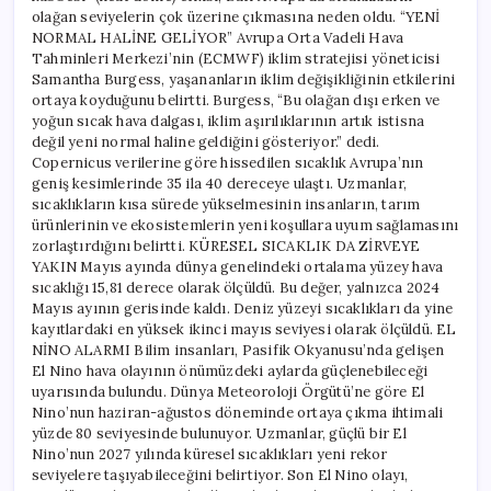
olağan seviyelerin çok üzerine çıkmasına neden oldu. “YENİ
NORMAL HALİNE GELİYOR” Avrupa Orta Vadeli Hava
Tahminleri Merkezi’nin (ECMWF) iklim stratejisi yöneticisi
Samantha Burgess, yaşananların iklim değişikliğinin etkilerini
ortaya koyduğunu belirtti. Burgess, “Bu olağan dışı erken ve
yoğun sıcak hava dalgası, iklim aşırılıklarının artık istisna
değil yeni normal haline geldiğini gösteriyor.” dedi.
Copernicus verilerine göre hissedilen sıcaklık Avrupa’nın
geniş kesimlerinde 35 ila 40 dereceye ulaştı. Uzmanlar,
sıcaklıkların kısa sürede yükselmesinin insanların, tarım
ürünlerinin ve ekosistemlerin yeni koşullara uyum sağlamasını
zorlaştırdığını belirtti. KÜRESEL SICAKLIK DA ZİRVEYE
YAKIN Mayıs ayında dünya genelindeki ortalama yüzey hava
sıcaklığı 15,81 derece olarak ölçüldü. Bu değer, yalnızca 2024
Mayıs ayının gerisinde kaldı. Deniz yüzeyi sıcaklıkları da yine
kayıtlardaki en yüksek ikinci mayıs seviyesi olarak ölçüldü. EL
NİNO ALARMI Bilim insanları, Pasifik Okyanusu’nda gelişen
El Nino hava olayının önümüzdeki aylarda güçlenebileceği
uyarısında bulundu. Dünya Meteoroloji Örgütü’ne göre El
Nino’nun haziran-ağustos döneminde ortaya çıkma ihtimali
yüzde 80 seviyesinde bulunuyor. Uzmanlar, güçlü bir El
Nino’nun 2027 yılında küresel sıcaklıkları yeni rekor
seviyelere taşıyabileceğini belirtiyor. Son El Nino olayı,