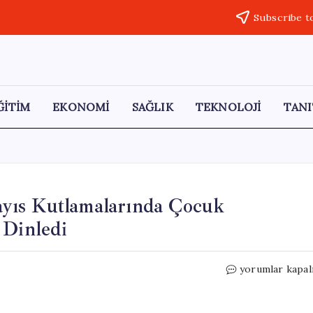
Subscribe t
ĞİTİM
EKONOMİ
SAĞLIK
TEKNOLOJİ
TANI
yıs Kutlamalarında Çocuk
 Dinledi
Cumhurbaşkanı
yorumlar kapal
Erdoğan,
19
Mayıs