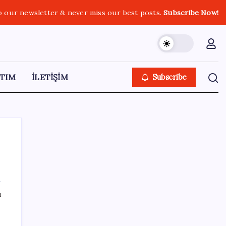
o our newsletter & never miss our best posts.
Subscribe Now!
TIM
İLETİŞİM
Subscribe
SON YAZILAR
ı
LGS ek tercih 1. nakil başvuruları ne zaman
bitiyor? LGS 2. nakil başvuruları ne zaman?