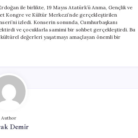
Kutlamalarında
oğan ile birlikte, 19 Mayıs Atatürk’ü Anma, Gençlik ve
Çocuk
et Kongre ve Kültür Merkezi’nde gerçekleştirilen
Orkestrası
seri’ni izledi. Konserin sonunda, Cumhurbaşkanı
ve
ektirdi ve çocuklarla samimi bir sohbet gerçekleştirdi. Bu
Korosu
ve kültürel değerleri yaşatmayı amaçlayan önemli bir
Konserini
Dinledi
için
Author
ak Demir