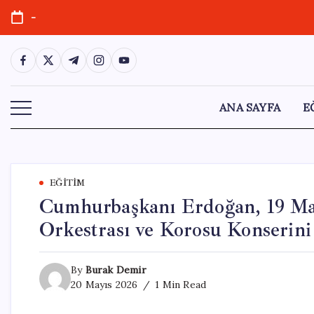
Skip
-
to
content
https://www.facebook.com/
https://twitter.com/
https://t.me/
https://www.instagram.com/
https://youtube.com/
ANA SAYFA
E
EĞITIM
Cumhurbaşkanı Erdoğan, 19 Ma
Orkestrası ve Korosu Konserini
By
Burak Demir
20 Mayıs 2026
1 Min Read