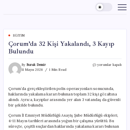
Skip
to
content
EĞITIM
Çorum’da 32 Kişi Yakalandı, 3 Kayıp
Bulundu
Çorum’da
By
Burak Demir
yorumlar kapalı
32
11 Mayıs 2026
1 Min Read
Kişi
Yakalandı,
3
Çorum’da gerçekleştirilen polis operasyonları sonucunda,
Kayıp
haklarında yakalama kararı bulunan toplam 32 kişi gözaltına
Bulundu
için
alındı. Ayrıca, kayıplar arasında yer alan 3 vatandaş da güvenli
bir şekilde bulundu.
Çorum İl Emniyet Müdürlüğü Asayiş Şube Müdürlüğü ekipleri,
4-11 Mayıs tarihleri arasında yoğun bir çalışma yürüttü. Bu
süreçte, çeşitli suçlardan haklarında yakalama kararı bulunan