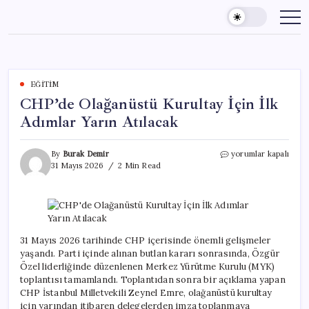
Skip
to
content
EĞITIM
CHP’de Olağanüstü Kurultay İçin İlk
Adımlar Yarın Atılacak
CHP’de
By
Burak Demir
yorumlar kapalı
Olağanüstü
31 Mayıs 2026
2 Min Read
Kurultay
İçin
İlk
Adımlar
Yarın
Atılacak
31 Mayıs 2026 tarihinde CHP içerisinde önemli gelişmeler
için
yaşandı. Parti içinde alınan butlan kararı sonrasında, Özgür
Özel liderliğinde düzenlenen Merkez Yürütme Kurulu (MYK)
toplantısı tamamlandı. Toplantıdan sonra bir açıklama yapan
CHP İstanbul Milletvekili Zeynel Emre, olağanüstü kurultay
için yarından itibaren delegelerden imza toplanmaya