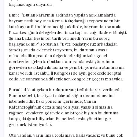
başlanacağını duyurdu.
Emre, “Butlan kararının ardından yapılan açıklamalarda,
bayram tatili boyunca Kemal Kılıçdaroğlu cephesinden bir
kurultay tarihi belirlenmediği takdirde, bayramdan sonraki
Pazartesi günü delegelerden imza toplanacağı ifade edilmişti.
Şu ana kadar kesin bir tarih verilmedi. Yarın bu süreç
başlayacak mı?” sorusuna, “Evet, başlatıyoruz arkadaşlar.
Şimdi şunu da eklemek istiyorum, bu durumu siyasi
mühendislik açısından değerlendirdiğimizde, genel
merkezden gelen bir butlan sonrasında eski yönetimin
görevden uzaklaştırılmasına ve yeni bir yönetim atanmasına
karar verildi. İstanbul İl Kongresi de aynı gerekçelerle iptal
edildi ve sonrasında düzenlenen kongreler geçersiz sayıldı.
Burada dikkat çeken bir durum var; tedbir kararı verilmedi.
Bunun sebebi, bu siyasi mühendisliğin devam etmesini
istemeleridir. Eski yönetim içerisinde, Canan
Kaftancıoğlu’nun ceza almış ve siyasi yasaklı olmasına
rağmen, vekaleten görevde olan birçok kişinin bu duruma
karşı çıktığını biliyorlar. Bu nedenle eski yönetimi geri
getirmek istemiyorlar.
Öte yandan, yarın imza toplamaya başlayacağız ve bunu çok