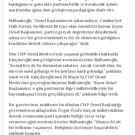
bulduğunu ve gelecekte partinin birlik ve beraberlik içinde
nasıl tutulacağına dair görüşlerini paylaştığını ifade etti.
Nalbantoğlu, “Genel Başkanımızın arkasındayız. Cumhuriyet
Halk Partisi, bu ülkenin ihtiyacı olan önemli bir kurum. Sayın
Genel Başkanımız, partiyi gerçek değerlerine döndürmek
adına zor bir görevi üstlendi ve biz de elimizden geldiğince
kendisine destek olmaya çalışacağız.” dedi.
Dün CHP Genel Merkezi’nde yaşanan görüntüler hakkında
Kılıçdaroğlu’nun görüşlerini sorması üzerine Nalbantoğlu,
“Kemal Bey de bu durumdan rahatsız. Ancak önemli olan, bu
sürecin nasıl geliştiği ve bu noktaya nasıl gelindiği.” şeklinde
yanıt verdi. Kılıçdaroğlu’nun 28 Mayıs’ta CHP Genel
Merkezine geçeceğini duyuran Nalbantoğlu, “Sayın Genel
Başkanımız, o gün partimizin diğer milletvekilleriyle bir
bayramlaşma töreni gerçekleştirecek.” şeklinde bilgi verdi.
Bir gazetecinin, mahkeme tarafından CHP Genel Başkanlığı
görevinden uzaklaştırılan Özgür Özel’e birçok milletvekilinin
destek vermesinin parti içindeki birliğe zarar verip
vermeyeceğini sorması üzerine Nalbantoğlu, “Umarız böyle
bir bölünme yaşamayız. Birliğimizi korumayı başarabiliriz.”
şeklinde konuştu.