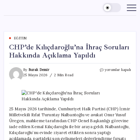
Skip
to
content
EĞITIM
CHP’de Kılıçdaroğlu’na İhraç Soruları
Hakkında Açıklama Yapıldı
CHP’de
By
Burak Demir
yorumlar kapalı
Kılıçdaroğlu’na
25 Mayıs 2026
2 Min Read
İhraç
Soruları
Hakkında
Açıklama
Yapıldı
için
25 Mayıs 2026 tarihinde, Cumhuriyet Halk Partisi (CHP) İzmir
Milletvekili Rıfat Turuntay Nalbantoğlu ve avukat Onur Yusuf
Üregen, mahkeme tarafından CHP Genel Başkanlığı görevine
iade edilen Kemal Kılıçdaroğlu ile bir araya geldi. Nalbantoğlu,
Kılıçdaroğlu’nu evinde ziyaret ettikten sonra yaptığı
açıklamada, partideki son gelişmeleri değerlendirme fırsatı