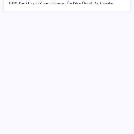
DEM Parti Heyeti Ziyareti Sonrası Özel’den Önemli Açıklamalar
SON YAZILAR
Eskişehir’de 2 belediye başkanı YENİ Parti’ye geçti
Özgür Özel’den Le Monde’a çarpıcı yazı: ‘Bu sürecin
kırılma noktası…’
OpenAI’ın İlk Cihazı için Fiyat ve Tasarım Belli Oldu
Kılıçdaroğlu görevden almıştı… YSK’den ‘YENİ Parti’
kararı: Mehmet Hadimi Yakupoğlu resmen temsilci
oldu