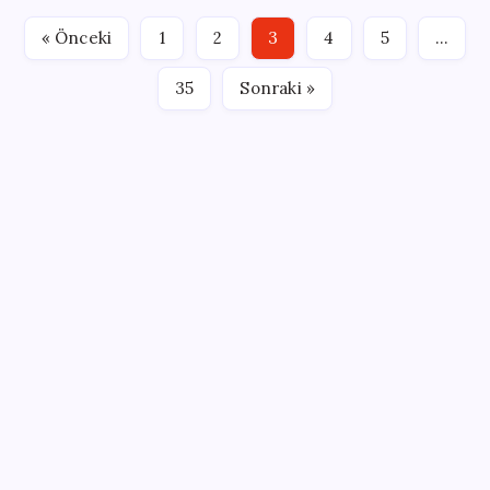
döndüğünde; ‘Ben bu hizmeti satın almadım’ diyerek
« Önceki
1
2
3
4
5
…
bankasına başvuruyor ve paranın kendisine iade…
35
Sonraki »
SON YAZILAR
MacBook Ultra için Geri Sayım Başladı: İşte
Bilinenler
Tüm dünyaya ‘tatil daveti’
AB ambalaj kısıtlaması için düğmeye bastı
ABD’de tüketici kredileri beklentileri aştı
Bakan Kurum: Bu işler ahbap çavuş ilişkisiyle