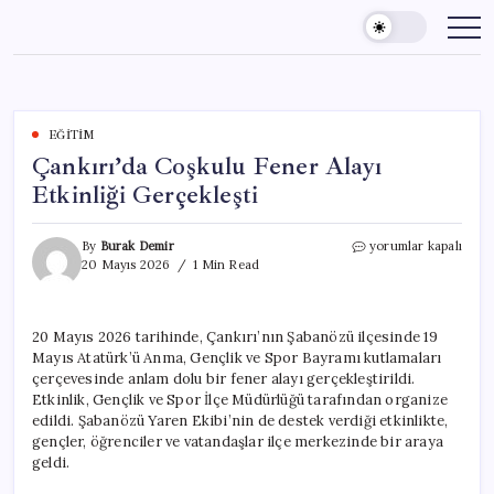
Skip
to
content
EĞITIM
Çankırı’da Coşkulu Fener Alayı
Etkinliği Gerçekleşti
Çankırı’da
By
Burak Demir
yorumlar kapalı
Coşkulu
20 Mayıs 2026
1 Min Read
Fener
Alayı
Etkinliği
20 Mayıs 2026 tarihinde, Çankırı’nın Şabanözü ilçesinde 19
Gerçekleşti
Mayıs Atatürk’ü Anma, Gençlik ve Spor Bayramı kutlamaları
için
çerçevesinde anlam dolu bir fener alayı gerçekleştirildi.
Etkinlik, Gençlik ve Spor İlçe Müdürlüğü tarafından organize
edildi. Şabanözü Yaren Ekibi’nin de destek verdiği etkinlikte,
gençler, öğrenciler ve vatandaşlar ilçe merkezinde bir araya
geldi.