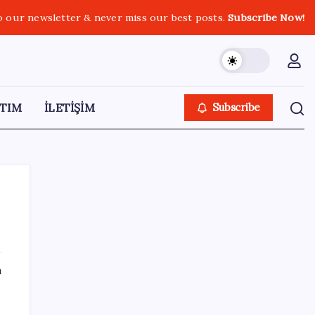
o our newsletter & never miss our best posts.
Subscribe Now!
TIM
İLETİŞİM
Subscribe
SON YAZILAR
ı
LGS ek tercih 1. nakil başvuruları ne zaman
bitiyor? LGS 2. nakil başvuruları ne zaman?