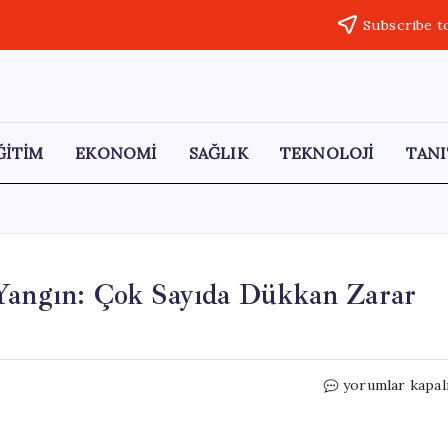
Subscribe t
ĞİTİM
EKONOMİ
SAĞLIK
TEKNOLOJİ
TANI
 Yangın: Çok Sayıda Dükkan Zarar
Başakşehir’de
yorumlar kapal
Patlama
Sonrası
Yangın: