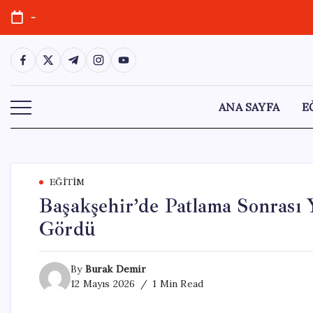
Skip
-
to
content
https://www.facebook.com/
https://twitter.com/
https://t.me/
https://www.instagram.com/
https://youtube.com/
ANA SAYFA
E
EĞITIM
Başakşehir’de Patlama Sonrası
Gördü
By
Burak Demir
12 Mayıs 2026
1 Min Read