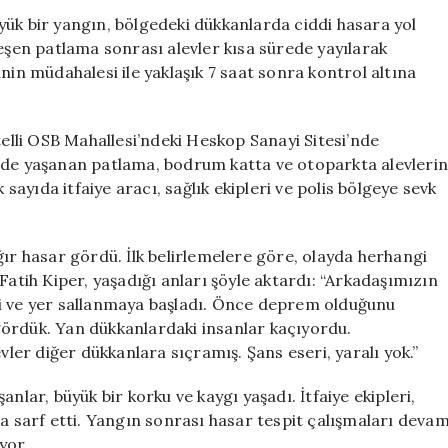
Çok
yük bir yangın, bölgedeki dükkanlarda ciddi hasara yol
Sayıda
leşen patlama sonrası alevler kısa sürede yayılarak
Dükkan
nin müdahalesi ile yaklaşık 7 saat sonra kontrol altına
Zarar
Gördü
için
telli OSB Mahallesi’ndeki Heskop Sanayi Sitesi’nde
inde yaşanan patlama, bodrum katta ve otoparkta alevleri
yıda itfaiye aracı, sağlık ekipleri ve polis bölgeye sevk
ğır hasar gördü. İlk belirlemelere göre, olayda herhangi
Fatih Kiper, yaşadığı anları şöyle aktardı: “Arkadaşımızın
di ve yer sallanmaya başladı. Önce deprem olduğunu
ördük. Yan dükkanlardaki insanlar kaçıyordu.
er diğer dükkanlara sıçramış. Şans eseri, yaralı yok.”
nlar, büyük bir korku ve kaygı yaşadı. İtfaiye ekipleri,
ba sarf etti. Yangın sonrası hasar tespit çalışmaları deva
yor.