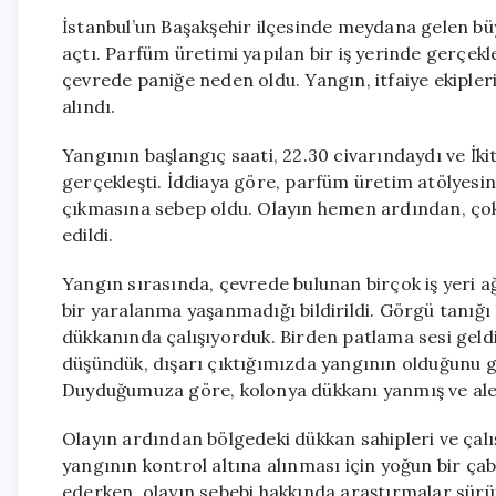
İstanbul’un Başakşehir ilçesinde meydana gelen bü
açtı. Parfüm üretimi yapılan bir iş yerinde gerçek
çevrede paniğe neden oldu. Yangın, itfaiye ekipleri
alındı.
Yangının başlangıç saati, 22.30 civarındaydı ve İki
gerçekleşti. İddiaya göre, parfüm üretim atölyes
çıkmasına sebep oldu. Olayın hemen ardından, çok sa
edildi.
Yangın sırasında, çevrede bulunan birçok iş yeri a
bir yaralanma yaşanmadığı bildirildi. Görgü tanığı 
dükkanında çalışıyorduk. Birden patlama sesi gel
düşündük, dışarı çıktığımızda yangının olduğunu g
Duyduğumuza göre, kolonya dükkanı yanmış ve alevl
Olayın ardından bölgedeki dükkan sahipleri ve çalışa
yangının kontrol altına alınması için yoğun bir ça
ederken, olayın sebebi hakkında araştırmalar sürü