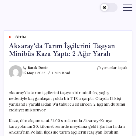
Skip
to
content
EĞITIM
Aksaray’da Tarım İşçilerini Taşıyan
Minibüs Kaza Yaptı: 2 Ağır Yaralı
Aksaray’da
By
Burak Demir
yorumlar kapalı
Tarım
15 Mayıs 2026
1 Min Read
İşçilerini
Taşıyan
Minibüs
Aksaray’da tarım işçilerini taşıyan bir minibüs, yağış
Kaza
nedeniyle kayganlaşan yolda bir TIR’a çarptı. Olayda 12 kişi
Yaptı:
2
yaralandı, yaralılardan 9’u taburcu edilirken, 2 işçinin durumu
Ağır
ciddiyetini koruyor.
Yaralı
için
Kaza, dün akşam saat 21.00 sıralarında Aksaray-Konya
karayolunun 30. kilometresinde meydana geldi. Şanlıurfa’dan
Ankara’nın Polatlı ilçesine tarım işçilerini taşıyan İbrahim