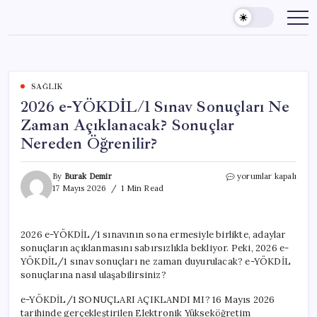
Skip
to
content
SAĞLIK
2026 e-YÖKDİL/1 Sınav Sonuçları Ne
Zaman Açıklanacak? Sonuçlar
Nereden Öğrenilir?
2026
By
Burak Demir
yorumlar kapalı
e-
17 Mayıs 2026
1 Min Read
YÖKDİL/1
Sınav
Sonuçları
2026 e-YÖKDİL/1 sınavının sona ermesiyle birlikte, adaylar
Ne
sonuçların açıklanmasını sabırsızlıkla bekliyor. Peki, 2026 e-
Zaman
Açıklanacak?
YÖKDİL/1 sınav sonuçları ne zaman duyurulacak? e-YÖKDİL
Sonuçlar
sonuçlarına nasıl ulaşabilirsiniz?
Nereden
Öğrenilir?
e-YÖKDİL/1 SONUÇLARI AÇIKLANDI MI? 16 Mayıs 2026
için
tarihinde gerçekleştirilen Elektronik Yükseköğretim