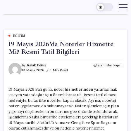
Skip
to
content
EĞITIM
19 Mayıs 2026’da Noterler Hizmette
Mi? Resmi Tatil Bilgileri
19
By
Burak Demir
yorumlar kapalı
Mayıs
18 Mayıs 2026
1 Min Read
2026’da
Noterler
Hizmette
19 Mayıs 2026 Salı günü, noter hizmetlerinden yararlanmak
Mi?
isteyen vatandaşlar için önemli bir tarih. Resmi tatil olması
Resmi
Tatil
nedeniyle, bu tarihte noterler kapalı olacak. Ayrıca, nöbetçi
Bilgileri
noter uygulaması da bulunmayacak. Noter işlemleri için plan
için
yapmayı düşünenlerin bu durumu göz önünde bulundurarak,
işlemlerini başka bir tarihe ertelemeleri gerektiği hatırlatılır.
19 Mayıs tarihi, Atatürk’ü Anma ve Gençlik ve Spor Bayramı
olarak kutlanmaktadır ve bu nedenle noterler hizmet