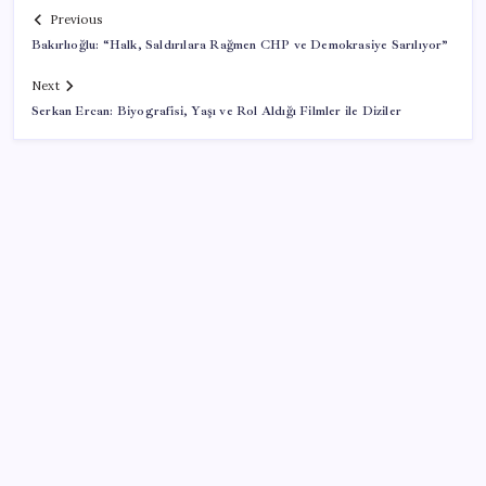
Previous
Bakırlıoğlu: “Halk, Saldırılara Rağmen CHP ve Demokrasiye Sarılıyor”
Next
Serkan Ercan: Biyografisi, Yaşı ve Rol Aldığı Filmler ile Diziler
SON YAZILAR
ABD’de tüketici kredileri beklentileri aştı
Bakan Kurum: Bu işler ahbap çavuş ilişkisiyle
yürümez